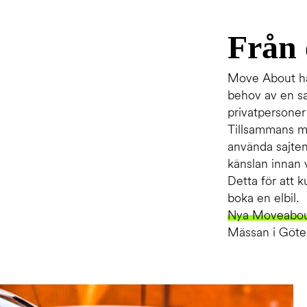
Från 
Move About ha
behov av en sa
privatpersoner
Tillsammans m
använda sajten
känslan innan 
Detta för att 
boka en elbil.
Nya Moveabou
Mässan i Göteb