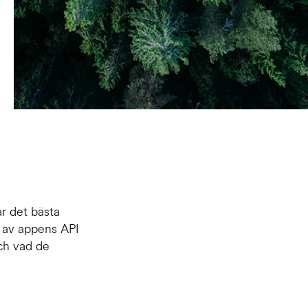
r det bästa
p av appens API
och vad de