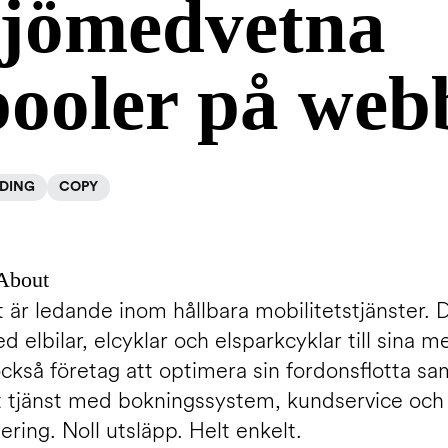
jömedvetna
pooler på web
DING
COPY
About
är ledande inom hållbara mobilitetstjänster. 
d elbilar, elcyklar och elsparkcyklar till sina
ckså företag att optimera sin fordonsflotta sa
 tjänst med bokningssystem, kundservice och
ring. Noll utsläpp. Helt enkelt.