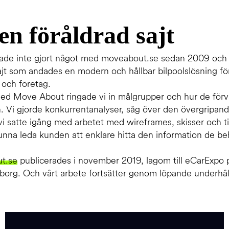
en föråldrad sajt
de inte gjort något med moveabout.se sedan 2009 och va
jt som andades en modern och hållbar bilpoolslösning fö
 och företag.
ed Move About ringade vi in målgrupper och hur de för
. Vi gjorde konkurrentanalyser, såg över den övergripand
vi satte igång med arbetet med wireframes, skisser och til
kunna leda kunden att enklare hitta den information de b
t.se
publicerades i november 2019, lagom till eCarExpo
org. Och vårt arbete fortsätter genom löpande underhål