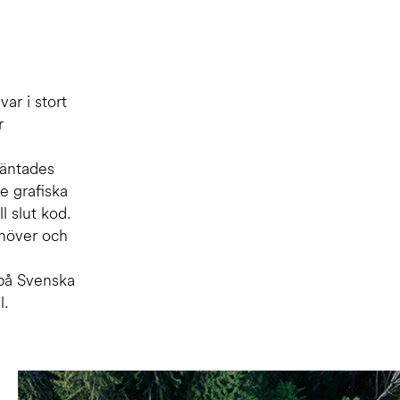
r i stort
r
väntades
e grafiska
l slut kod.
ehöver och
 på Svenska
l.