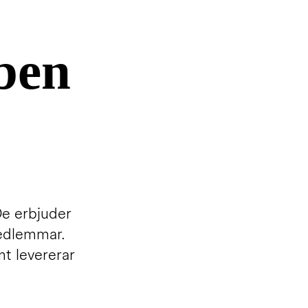
ben
De erbjuder
 medlemmar.
mt levererar