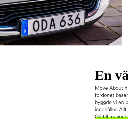
En vä
Move About har
fordonet baser
byggde vi en p
innehåller. All
Gå till moveab