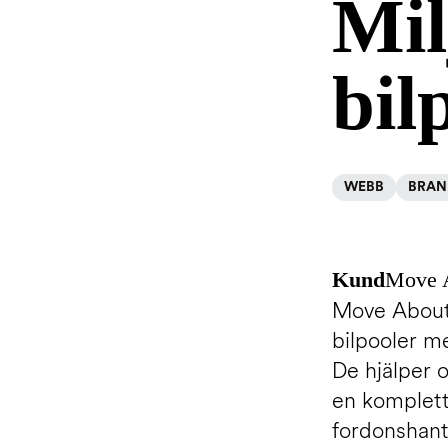
Mil
bil
WEBB
BRAN
Kund
Move 
Move About 
bilpooler me
De hjälper o
en komplett
fordonshante