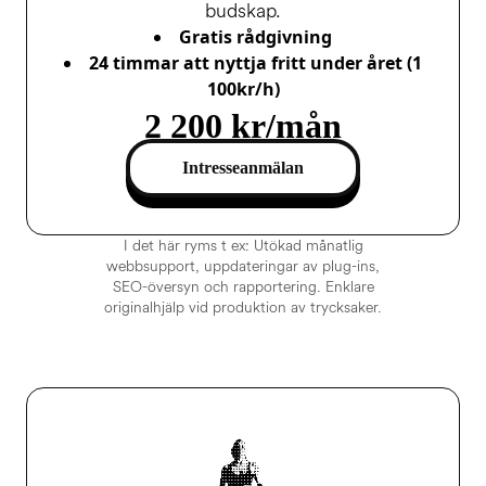
budskap.
Gratis rådgivning
24 timmar att nyttja fritt under året (1
100kr/h)
2 200 kr/mån
Intresseanmälan
I det här ryms t ex: Utökad månatlig
webbsupport, uppdateringar av plug-ins,
SEO-översyn och rapportering. Enklare
originalhjälp vid produktion av trycksaker.